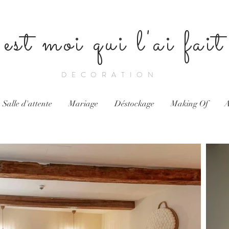
est moi qui l'ai fait 
DECORATION
Salle d'attente
Mariage
Déstockage
Making Of
A